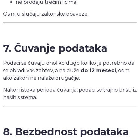
ne prodaju trećim licima
Osim u slučaju zakonske obaveze.
7. Čuvanje podataka
Podaci se čuvaju onoliko dugo koliko je potrebno da
se obradi vaš zahtev, a najduže
do 12 meseci
, osim
ako zakon ne nalaže drugačije.
Nakon isteka perioda čuvanja, podaci se trajno brišu iz
naših sistema.
8. Bezbednost podataka