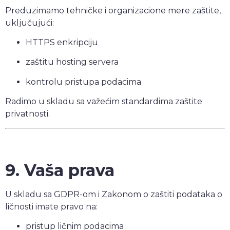
Preduzimamo tehničke i organizacione mere zaštite,
uključujući:
HTTPS enkripciju
zaštitu hosting servera
kontrolu pristupa podacima
Radimo u skladu sa važećim standardima zaštite
privatnosti.
9. Vaša prava
U skladu sa GDPR-om i Zakonom o zaštiti podataka o
ličnosti imate pravo na:
pristup ličnim podacima