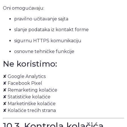
Oni omogućavaju:
pravilno učitavanje sajta
slanje podataka iz kontakt forme
sigurnu HTTPS komunikaciju
osnovne tehničke funkcije
Ne koristimo:
✘ Google Analytics
✘ Facebook Pixel
✘ Remarketing kolačiće
✘ Statističke kolačiće
✘ Marketinške kolačiće
✘ Kolačiće trećih strana
10.3. Kontrola kolačića