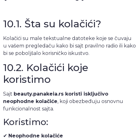
10.1. Šta su kolačići?
Kolačići su male tekstualne datoteke koje se čuvaju
u vašem pregledaču kako bi sajt pravilno radio ili kako
bi se poboljšalo korisničko iskustvo.
10.2. Kolačići koje
koristimo
Sajt
beauty.panakeia.rs koristi isključivo
neophodne kolačiće
, koji obezbeđuju osnovnu
funkcionalnost sajta.
Koristimo:
✔
Neophodne kolačiće