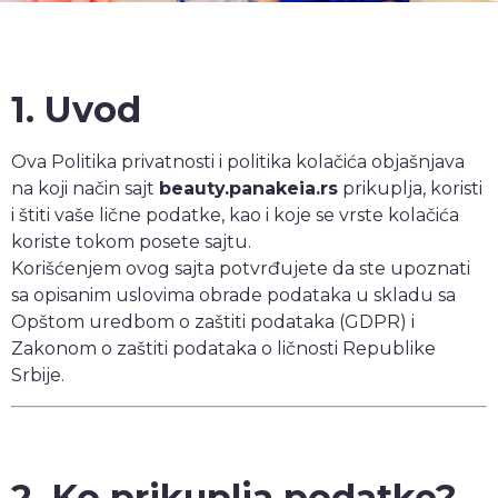
1. Uvod
Ova Politika privatnosti i politika kolačića objašnjava
na koji način sajt
beauty.panakeia.rs
prikuplja, koristi
i štiti vaše lične podatke, kao i koje se vrste kolačića
koriste tokom posete sajtu.
Korišćenjem ovog sajta potvrđujete da ste upoznati
sa opisanim uslovima obrade podataka u skladu sa
Opštom uredbom o zaštiti podataka (GDPR) i
Zakonom o zaštiti podataka o ličnosti Republike
Srbije.
2. Ko prikuplja podatke?