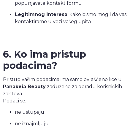
popunjavate kontakt formu
Legitimnog interesa
, kako bismo mogli da vas
kontaktiramo u vezi vašeg upita
6. Ko ima pristup
podacima?
Pristup vašim podacima ima samo ovlašćeno lice u
Panakeia Beauty
zaduženo za obradu korisničkih
zahteva.
Podaci se:
ne ustupaju
ne iznajmljuju