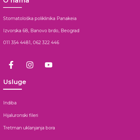
O nama
Stomatološka poliklinika Panakeia
Izvorska 68, Banovo brdo, Beograd
011 354 4481
,
062 322 446
Usluge
Indiba
Hijaluronski fileri
Tretman uklanjanja bora