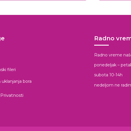
ge
Radno vre
Radno vreme naše p
ponedeljak – peta
ski fileri
subota 10-14h
uklanjanja bora
nedeljom ne radi
 Privatnosti