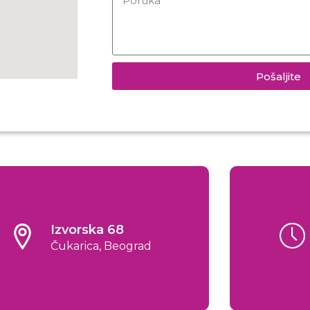
Pošaljite
Izvorska 68
Čukarica, Beograd