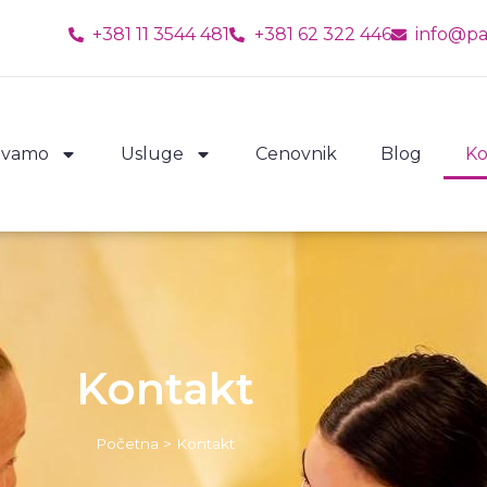
+381 11 3544 481
+381 62 322 446
info@pa
šavamo
Usluge
Cenovnik
Blog
Ko
Kontakt
Početna
>
Kontakt