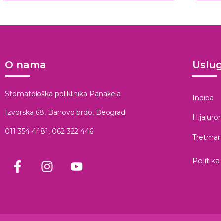
O nama
Uslu
Stomatološka poliklinika Panakeia
Indiba
Izvorska 68, Banovo brdo, Beograd
Hijaluron
011 354 4481
,
062 322 446
Tretman 
Politika