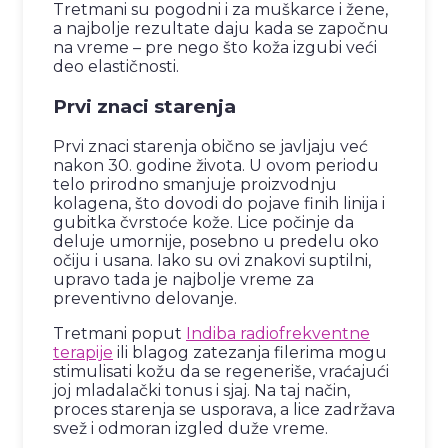
Tretmani su pogodni i za muškarce i žene,
a najbolje rezultate daju kada se započnu
na vreme – pre nego što koža izgubi veći
deo elastičnosti.
Prvi znaci starenja
Prvi znaci starenja obično se javljaju već
nakon 30. godine života. U ovom periodu
telo prirodno smanjuje proizvodnju
kolagena, što dovodi do pojave finih linija i
gubitka čvrstoće kože. Lice počinje da
deluje umornije, posebno u predelu oko
očiju i usana. Iako su ovi znakovi suptilni,
upravo tada je najbolje vreme za
preventivno delovanje.
Tretmani poput
Indiba radiofrekventne
terapije
ili blagog zatezanja filerima mogu
stimulisati kožu da se regeneriše, vraćajući
joj mladalački tonus i sjaj. Na taj način,
proces starenja se usporava, a lice zadržava
svež i odmoran izgled duže vreme.