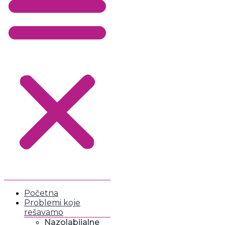
Početna
Problemi koje
rešavamo
Nazolabijalne