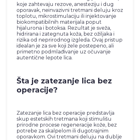
koje zahtevaju rezove, anesteziju i dug
oporavak, neinvazivni tretmani deluju kroz
toplotu, mikrostimulaciju ili injektovanje
biokompatibilnih materijala poput
hijalurona i botoksa. Rezultat je sveža,
hidrirana i zategnuta koža, bez ožiljaka i
rizika od neprirodnog izgleda. Ovaj pristup
idealan je za sve koji žele postepeno, ali
primetno podmlađivanje uz očuvanje
autentične lepote lica.
Šta je zatezanje lica bez
operacije?
Zatezanje lica bez operacije predstavlja
skup estetskih tretmana koji stimulišu
prirodne procese regeneracije kože, bez
potrebe za skalpelom ili dugotrajnim
oporavkom. Ovi tretmani deluju na dublje