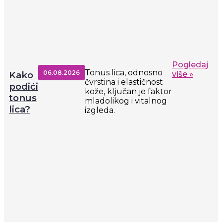
Pogledaj
Tonus lica, odnosno
06.08.2026
Kako
više »
čvrstina i elastičnost
podići
kože, ključan je faktor
tonus
mladolikog i vitalnog
lica?
izgleda.