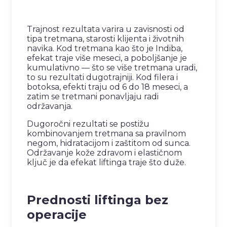
Trajnost rezultata varira u zavisnosti od
tipa tretmana, starosti klijenta i životnih
navika. Kod tretmana kao što je Indiba,
efekat traje više meseci, a poboljšanje je
kumulativno — što se više tretmana uradi,
to su rezultati dugotrajniji. Kod filera i
botoksa, efekti traju od 6 do 18 meseci, a
zatim se tretmani ponavljaju radi
održavanja.
Dugoročni rezultati se postižu
kombinovanjem tretmana sa pravilnom
negom, hidratacijom i zaštitom od sunca.
Održavanje kože zdravom i elastičnom
ključ je da efekat liftinga traje što duže.
Prednosti liftinga bez
operacije