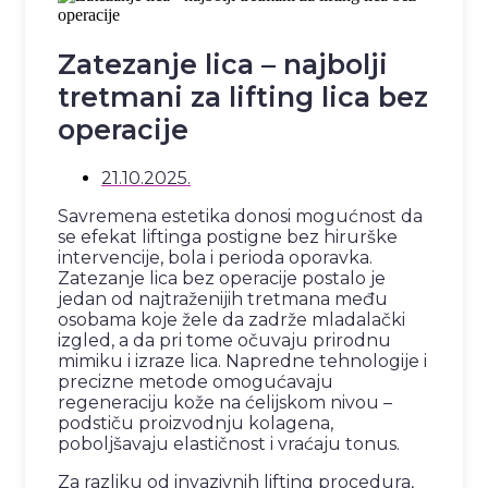
Zatezanje lica – najbolji
tretmani za lifting lica bez
operacije
21.10.2025.
Savremena estetika donosi mogućnost da
se efekat liftinga postigne bez hirurške
intervencije, bola i perioda oporavka.
Zatezanje lica bez operacije postalo je
jedan od najtraženijih tretmana među
osobama koje žele da zadrže mladalački
izgled, a da pri tome očuvaju prirodnu
mimiku i izraze lica. Napredne tehnologije i
precizne metode omogućavaju
regeneraciju kože na ćelijskom nivou –
podstiču proizvodnju kolagena,
poboljšavaju elastičnost i vraćaju tonus.
Za razliku od invazivnih lifting procedura,