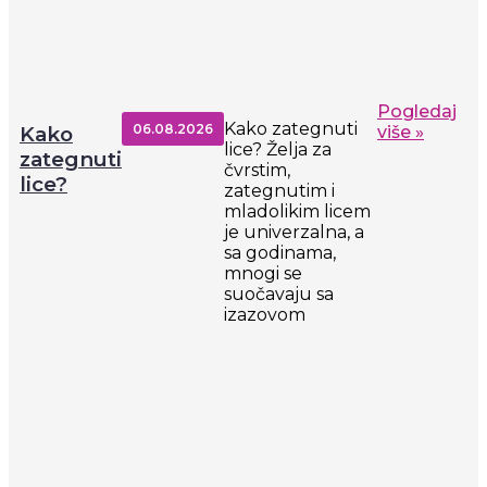
Pogledaj
Kako zategnuti
06.08.2026
Kako
više »
lice? Želja za
zategnuti
čvrstim,
lice?
zategnutim i
mladolikim licem
je univerzalna, a
sa godinama,
mnogi se
suočavaju sa
izazovom