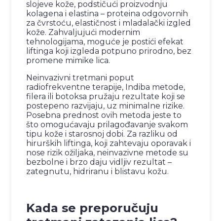
slojeve kože, podstičući proizvodnju
kolagena i elastina – proteina odgovornih
za čvrstoću, elastičnost i mladalački izgled
kože. Zahvaljujući modernim
tehnologijama, moguće je postići efekat
liftinga koji izgleda potpuno prirodno, bez
promene mimike lica.
Neinvazivni tretmani poput
radiofrekventne terapije, Indiba metode,
filera ili botoksa pružaju rezultate koji se
postepeno razvijaju, uz minimalne rizike.
Posebna prednost ovih metoda jeste to
što omogućavaju prilagođavanje svakom
tipu kože i starosnoj dobi. Za razliku od
hirurških liftinga, koji zahtevaju oporavak i
nose rizik ožiljaka, neinvazivne metode su
bezbolne i brzo daju vidljiv rezultat –
zategnutu, hidriranu i blistavu kožu.
Kada se preporučuju