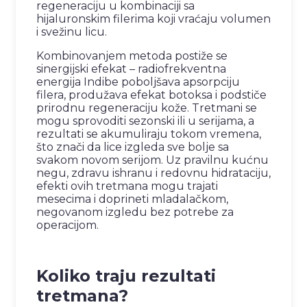
regeneraciju u kombinaciji sa
hijaluronskim filerima koji vraćaju volumen
i svežinu licu.
Kombinovanjem metoda postiže se
sinergijski efekat – radiofrekventna
energija Indibe poboljšava apsorpciju
filera, produžava efekat botoksa i podstiče
prirodnu regeneraciju kože. Tretmani se
mogu sprovoditi sezonski ili u serijama, a
rezultati se akumuliraju tokom vremena,
što znači da lice izgleda sve bolje sa
svakom novom serijom. Uz pravilnu kućnu
negu, zdravu ishranu i redovnu hidrataciju,
efekti ovih tretmana mogu trajati
mesecima i doprineti mladalačkom,
negovanom izgledu bez potrebe za
operacijom.
Koliko traju rezultati
tretmana?