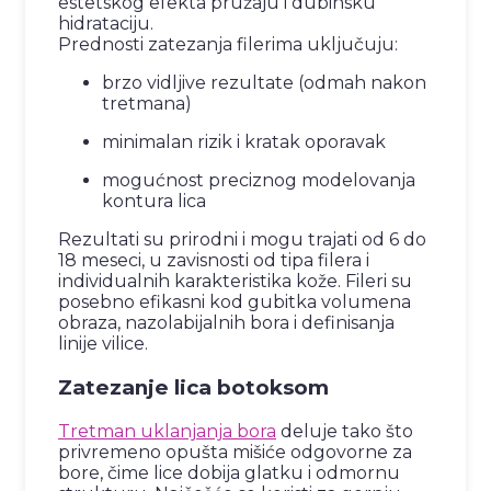
estetskog efekta pružaju i dubinsku
hidrataciju.
Prednosti zatezanja filerima uključuju:
brzo vidljive rezultate (odmah nakon
tretmana)
minimalan rizik i kratak oporavak
mogućnost preciznog modelovanja
kontura lica
Rezultati su prirodni i mogu trajati od 6 do
18 meseci, u zavisnosti od tipa filera i
individualnih karakteristika kože. Fileri su
posebno efikasni kod gubitka volumena
obraza, nazolabijalnih bora i definisanja
linije vilice.
Zatezanje lica botoksom
Tretman uklanjanja bora
deluje tako što
privremeno opušta mišiće odgovorne za
bore, čime lice dobija glatku i odmornu