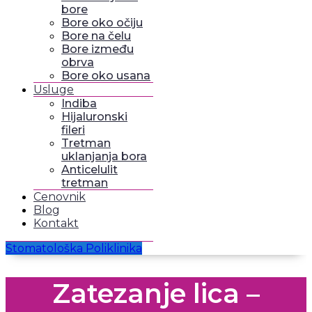
bore
Bore oko očiju
Bore na čelu
Bore između
obrva
Bore oko usana
Usluge
Indiba
Hijaluronski
fileri
Tretman
uklanjanja bora
Anticelulit
tretman
Cenovnik
Blog
Kontakt
Stomatološka Poliklinika
Zatezanje lica –