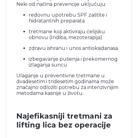
Neki od načina prevencije uključuju:
redovnu upotrebu SPF zaštite i
hidratantnih preparata
tretmane koji aktiviraju ćelijsku
obnovu (Indiba, mezoterapija)
zdravu ishranu i unos antioksidanasa
izbegavanje pušenja i prekomernog
izlaganja suncu
Ulaganje u preventivne tretmane u
dvadesetim i tridesetim godinama može
značajno odložiti potrebu za intenzivnijim
metodama kasnije u životu.
Najefikasniji tretmani za
lifting lica bez operacije