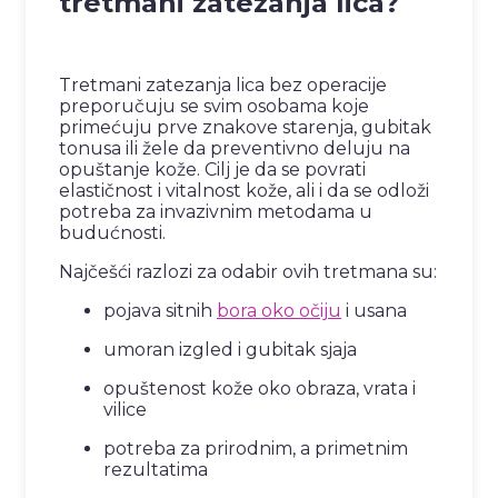
tretmani zatezanja lica?
Tretmani zatezanja lica bez operacije
preporučuju se svim osobama koje
primećuju prve znakove starenja, gubitak
tonusa ili žele da preventivno deluju na
opuštanje kože. Cilj je da se povrati
elastičnost i vitalnost kože, ali i da se odloži
potreba za invazivnim metodama u
budućnosti.
Najčešći razlozi za odabir ovih tretmana su:
pojava sitnih
bora oko očiju
i usana
umoran izgled i gubitak sjaja
opuštenost kože oko obraza, vrata i
vilice
potreba za prirodnim, a primetnim
rezultatima