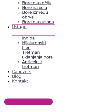
Bore oko očiju
Bore na čelu
Bore između
obrva
Bore oko usana
Usluge
Indiba
Hijaluronski
fileri
Tretman
uklanjanja bora
Anticelulit
tretman
Cenovnik
Blog
Kontakt