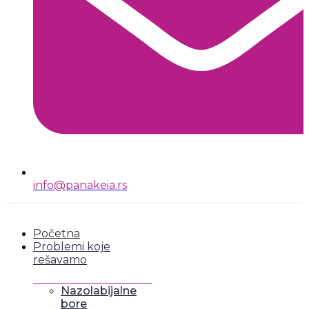
info@panakeia.rs
Početna
Problemi koje
rešavamo
Nazolabijalne
bore