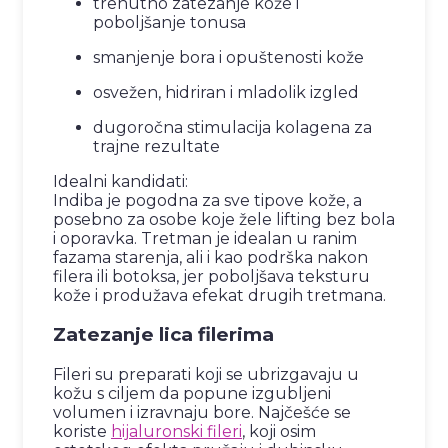
trenutno zatezanje kože i
poboljšanje tonusa
smanjenje bora i opuštenosti kože
osvežen, hidriran i mladolik izgled
dugoročna stimulacija kolagena za
trajne rezultate
Idealni kandidati:
Indiba je pogodna za sve tipove kože, a
posebno za osobe koje žele lifting bez bola
i oporavka. Tretman je idealan u ranim
fazama starenja, ali i kao podrška nakon
filera ili botoksa, jer poboljšava teksturu
kože i produžava efekat drugih tretmana.
Zatezanje lica filerima
Fileri su preparati koji se ubrizgavaju u
kožu s ciljem da popune izgubljeni
volumen i izravnaju bore. Najčešće se
koriste
hijaluronski fileri
, koji osim