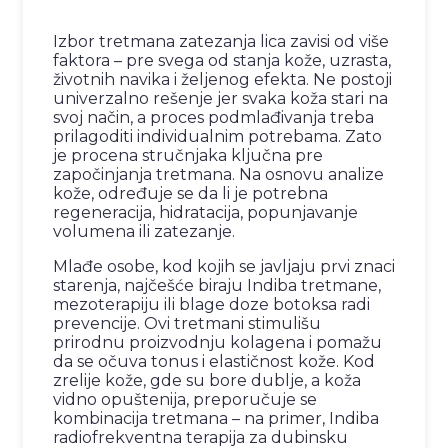
Izbor tretmana zatezanja lica zavisi od više
faktora – pre svega od stanja kože, uzrasta,
životnih navika i željenog efekta. Ne postoji
univerzalno rešenje jer svaka koža stari na
svoj način, a proces podmlađivanja treba
prilagoditi individualnim potrebama. Zato
je procena stručnjaka ključna pre
započinjanja tretmana. Na osnovu analize
kože, određuje se da li je potrebna
regeneracija, hidratacija, popunjavanje
volumena ili zatezanje.
Mlađe osobe, kod kojih se javljaju prvi znaci
starenja, najčešće biraju Indiba tretmane,
mezoterapiju ili blage doze botoksa radi
prevencije. Ovi tretmani stimulišu
prirodnu proizvodnju kolagena i pomažu
da se očuva tonus i elastičnost kože. Kod
zrelije kože, gde su bore dublje, a koža
vidno opuštenija, preporučuje se
kombinacija tretmana – na primer, Indiba
radiofrekventna terapija za dubinsku