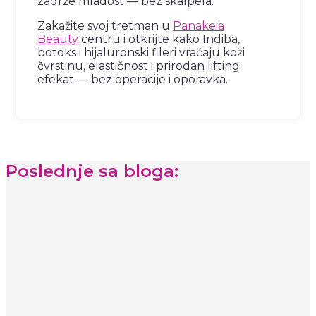
zadrže mladost — bez skalpela.
Zakažite svoj tretman u
Panakeia
Beauty
centru i otkrijte kako Indiba,
botoks i hijaluronski fileri vraćaju koži
čvrstinu, elastičnost i prirodan lifting
efekat — bez operacije i oporavka.
Poslednje sa bloga: