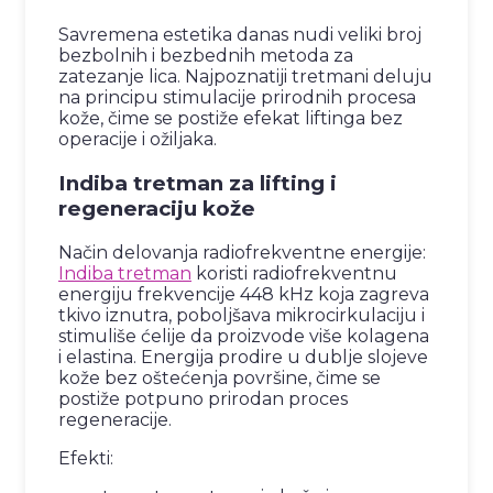
Savremena estetika danas nudi veliki broj
bezbolnih i bezbednih metoda za
zatezanje lica. Najpoznatiji tretmani deluju
na principu stimulacije prirodnih procesa
kože, čime se postiže efekat liftinga bez
operacije i ožiljaka.
Indiba tretman za lifting i
regeneraciju kože
Način delovanja radiofrekventne energije:
Indiba tretman
koristi radiofrekventnu
energiju frekvencije 448 kHz koja zagreva
tkivo iznutra, poboljšava mikrocirkulaciju i
stimuliše ćelije da proizvode više kolagena
i elastina. Energija prodire u dublje slojeve
kože bez oštećenja površine, čime se
postiže potpuno prirodan proces
regeneracije.
Efekti: