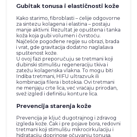
Gubitak tonusa i elastičnosti kože
Kako starimo, fibroblasti – ćelije odgovorne
za sintezu kolagena i elastina – postaju
manje aktivni. Rezultat je opuštena i tanka
koža koja gubi volumen i čvrstoću.
Najčešće pogođene regije su obrazi, brada
i vrat, gde gravitacija dodatno naglašava
spuštenost kože.
U ovoj fazi preporučuju se tretmani koji
dubinski stimulišu regeneraciju tkiva i
zatežu kolagenska vlakna. To mogu biti
Indiba tretmani, HIFU ultrazvuk ili
kombinacija filera i botoksa. Ovi tretmani
ne menjaju crte lica, već vraćaju prirodan,
svež izgled i definišu konture lica.
Prevencija starenja kože
Prevencija je ključ dugotrajnog i zdravog
izgleda kože. Čak i pre pojave bora, redovni
tretmani koji stimulišu mikrocirkulaciju i
hidrataciju doprinose očuvanju tonusa.