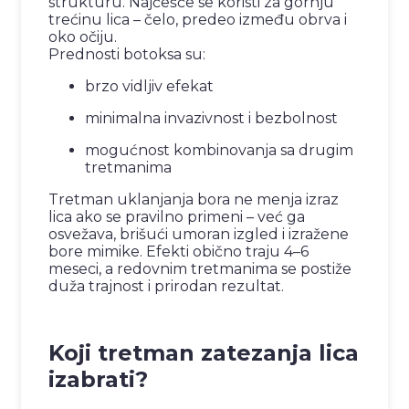
strukturu. Najčešće se koristi za gornju
trećinu lica – čelo, predeo između obrva i
oko očiju.
Prednosti botoksa su:
brzo vidljiv efekat
minimalna invazivnost i bezbolnost
mogućnost kombinovanja sa drugim
tretmanima
Tretman uklanjanja bora ne menja izraz
lica ako se pravilno primeni – već ga
osvežava, brišući umoran izgled i izražene
bore mimike. Efekti obično traju 4–6
meseci, a redovnim tretmanima se postiže
duža trajnost i prirodan rezultat.
Koji tretman zatezanja lica
izabrati?