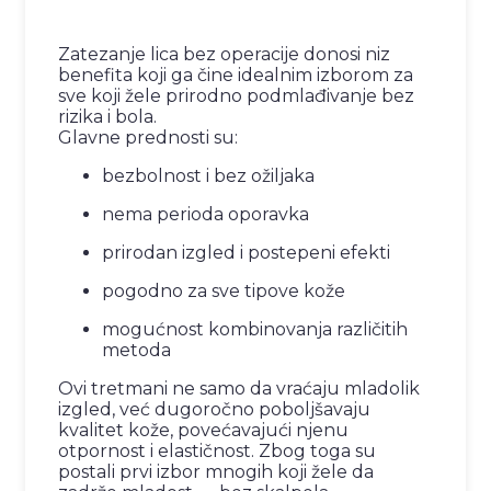
Zatezanje lica bez operacije donosi niz
benefita koji ga čine idealnim izborom za
sve koji žele prirodno podmlađivanje bez
rizika i bola.
Glavne prednosti su:
bezbolnost i bez ožiljaka
nema perioda oporavka
prirodan izgled i postepeni efekti
pogodno za sve tipove kože
mogućnost kombinovanja različitih
metoda
Ovi tretmani ne samo da vraćaju mladolik
izgled, već dugoročno poboljšavaju
kvalitet kože, povećavajući njenu
otpornost i elastičnost. Zbog toga su
postali prvi izbor mnogih koji žele da