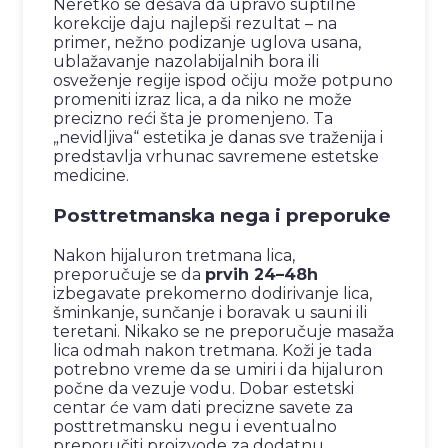
Neretko se dešava da upravo suptilne
korekcije daju najlepši rezultat – na
primer, nežno podizanje uglova usana,
ublažavanje nazolabijalnih bora ili
osveženje regije ispod očiju može potpuno
promeniti izraz lica, a da niko ne može
precizno reći šta je promenjeno. Ta
„nevidljiva“ estetika je danas sve traženija i
predstavlja vrhunac savremene estetske
medicine.
Posttretmanska nega i preporuke
Nakon hijaluron tretmana lica,
preporučuje se da
prvih 24–48h
izbegavate prekomerno dodirivanje lica,
šminkanje, sunčanje i boravak u sauni ili
teretani. Nikako se ne preporučuje masaža
lica odmah nakon tretmana. Koži je tada
potrebno vreme da se umiri i da hijaluron
počne da vezuje vodu. Dobar estetski
centar će vam dati precizne savete za
posttretmansku negu i eventualno
preporučiti proizvode za dodatnu