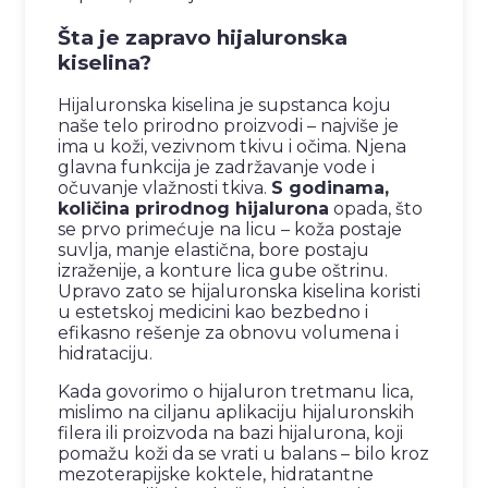
Šta je zapravo hijaluronska
kiselina?
Hijaluronska kiselina je supstanca koju
naše telo prirodno proizvodi – najviše je
ima u koži, vezivnom tkivu i očima. Njena
glavna funkcija je zadržavanje vode i
očuvanje vlažnosti tkiva.
S godinama,
količina prirodnog hijalurona
opada, što
se prvo primećuje na licu – koža postaje
suvlja, manje elastična, bore postaju
izraženije, a konture lica gube oštrinu.
Upravo zato se hijaluronska kiselina koristi
u estetskoj medicini kao bezbedno i
efikasno rešenje za obnovu volumena i
hidrataciju.
Kada govorimo o hijaluron tretmanu lica,
mislimo na ciljanu aplikaciju hijaluronskih
filera ili proizvoda na bazi hijalurona, koji
pomažu koži da se vrati u balans – bilo kroz
mezoterapijske koktele, hidratantne