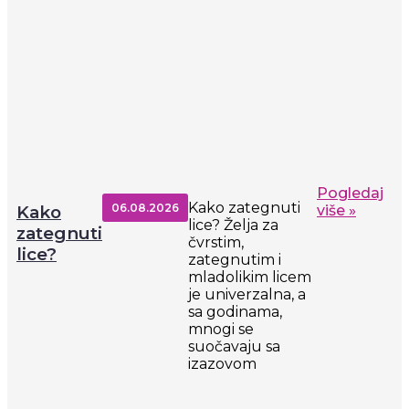
Pogledaj
Kako zategnuti
06.08.2026
Kako
više »
lice? Želja za
zategnuti
čvrstim,
lice?
zategnutim i
mladolikim licem
je univerzalna, a
sa godinama,
mnogi se
suočavaju sa
izazovom