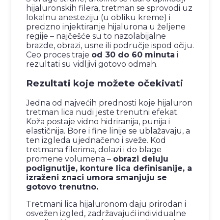
hijaluronskih filera, tretman se sprovodi uz
lokalnu anesteziju (u obliku kreme) i
precizno injektiranje hijalurona u željene
regije – najčešće su to nazolabijalne
brazde, obrazi, usne ili područje ispod očiju.
Ceo proces traje
od 30 do 60 minuta
i
rezultati su vidljivi gotovo odmah.
Rezultati koje možete očekivati
Jedna od najvećih prednosti koje hijaluron
tretman lica nudi jeste trenutni efekat.
Koža postaje vidno hidriranija, punija i
elastičnija. Bore i fine linije se ublažavaju, a
ten izgleda ujednačeno i sveže. Kod
tretmana filerima, dolazi i do blage
promene volumena –
obrazi deluju
podignutije, konture lica definisanije, a
izraženi znaci umora smanjuju se
gotovo trenutno.
Tretmani lica hijaluronom daju prirodan i
osvežen izgled, zadržavajući individualne