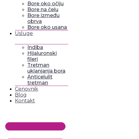
Bore oko očiju
Bore na čelu
Bore između
obrva
Bore oko usana
Usluge
Indiba
Hijaluronski
fileri
Tretman
uklanjanja bora
Anticelulit
tretman
Cenovnik
Blog
Kontakt