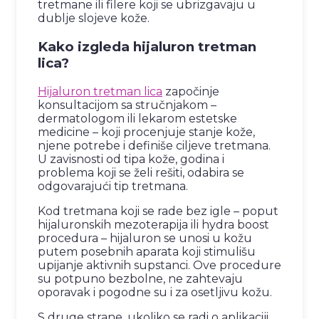
tretmane ili filere koji se ubrizgavaju u
dublje slojeve kože.
Kako izgleda hijaluron tretman
lica?
Hijaluron tretman lica
započinje
konsultacijom sa stručnjakom –
dermatologom ili lekarom estetske
medicine – koji procenjuje stanje kože,
njene potrebe i definiše ciljeve tretmana.
U zavisnosti od tipa kože, godina i
problema koji se želi rešiti, odabira se
odgovarajući tip tretmana.
Kod tretmana koji se rade bez igle – poput
hijaluronskih mezoterapija ili hydra boost
procedura – hijaluron se unosi u kožu
putem posebnih aparata koji stimulišu
upijanje aktivnih supstanci. Ove procedure
su potpuno bezbolne, ne zahtevaju
oporavak i pogodne su i za osetljivu kožu.
S druge strane, ukoliko se radi o aplikaciji