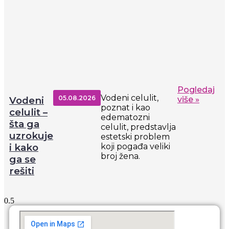
Pogledaj
Vodeni celulit,
05.08.2026
Vodeni
više »
poznat i kao
celulit –
edematozni
šta ga
celulit, predstavlja
uzrokuje
estetski problem
i kako
koji pogađa veliki
broj žena.
ga se
rešiti