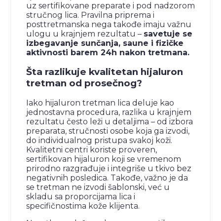
uz sertifikovane preparate i pod nadzorom
stručnog lica. Pravilna priprema i
posttretmanska nega takođe imaju važnu
ulogu u krajnjem rezultatu –
savetuje se
izbegavanje sunčanja, saune i fizičke
aktivnosti barem 24h nakon tretmana.
Šta razlikuje kvalitetan hijaluron
tretman od prosečnog?
Iako hijaluron tretman lica deluje kao
jednostavna procedura, razlika u krajnjem
rezultatu često leži u detaljima – od izbora
preparata, stručnosti osobe koja ga izvodi,
do individualnog pristupa svakoj koži.
Kvalitetni centri koriste proveren,
sertifikovan hijaluron koji se vremenom
prirodno razgrađuje i integriše u tkivo bez
negativnih posledica. Takođe, važno je da
se tretman ne izvodi šablonski, već u
skladu sa proporcijama lica i
specifičnostima kože klijenta.