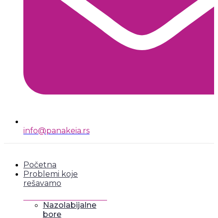
info@panakeia.rs
Početna
Problemi koje
rešavamo
Nazolabijalne
bore