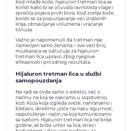
Kod mlađe kože, hijaluron tretman lica se
koristi kako bi se očuvala ravnoteža vlage i
sprečila pojava prvih bora. Kod zrelije kože,
koristi se za popunjavanje već izraženih
linija, obnavljanje volumena i vraćanje
tonusa.
Važno je napomenuti da tretman nije
namenjen samo ženama – sve veći broj
muškaraca se odlučuje za hijaluron
tretman lica upravo zbog njegove
efikasnosti i prirodnog rezultata.
Hijaluron tretman lica u službi
samopouzdanja
Ne radi se ovde samo o estetici, već o
načinu na koji se osećamo u sopstvenoj
koži. Koža koja izgleda sveže, nahranjeno i
blistavo, direktno utiče na našu sigurnost,
raspoloženje i način na koji komuniciramo
sa svetom. Hijaluron tretman lica ne briše
godine, ali briše umor sa lica, stres i
beživotnost, i daje vam podlogu za