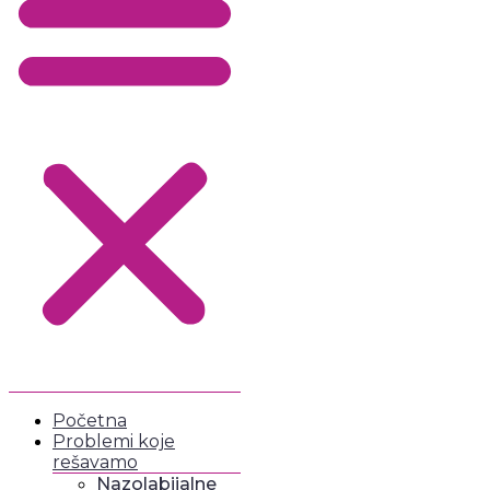
Početna
Problemi koje
rešavamo
Nazolabijalne