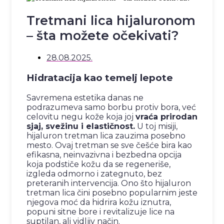
Tretmani lica hijaluronom
– šta možete očekivati?
28.08.2025.
Hidratacija kao temelj lepote
Savremena estetika danas ne
podrazumeva samo borbu protiv bora, već
celovitu negu kože koja joj
vraća prirodan
sjaj, svežinu i elastičnost.
U toj misiji,
hijaluron tretman lica zauzima posebno
mesto. Ovaj tretman se sve češće bira kao
efikasna, neinvazivna i bezbedna opcija
koja podstiče kožu da se regeneriše,
izgleda odmorno i zategnuto, bez
preteranih intervencija. Ono što hijaluron
tretman lica čini posebno popularnim jeste
njegova moć da hidrira kožu iznutra,
popuni sitne bore i revitalizuje lice na
suptilan, ali vidljiv način.