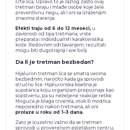
crte lica. Upravo to je razlog zašto ovaj
tretman biraju i mlađe osobe koje žele
preventivnu negu, ali i oni sa izraženijim
znacima starenja.
Efekti traju od 6 do 12 meseci,
u
zavisnosti od tipa tretmana, vrste
preparata i individualnih karakteristika
kože. Redovnim održavanjem, rezultati
mogu biti dugotrajniji i sve bolji.
Da li je tretman bezbedan?
Hijaluron tretman lica se smatra veoma
bezbednim, naročito kada ga sprovodi
stručno lice. Hijaluronska kiselina je
supstanca koju organizam prepoznaje kao
sopstvenu, pa su neželjene reakcije retke.
Moguća je blaga crvenila, otok ili modrica
neposredno nakon tretmana, ali oni
prolaze u roku od 1–3 dana.
Zato je izuzetno važno da se tretman
sprovodi u proverenom estetskom centru,