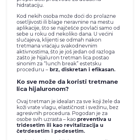
hidrataciju.
Kod nekih osoba može doći do prolazne
osetljivosti ili blage neravnine na mestu
aplikacije, što se najčešće povlači samo od
sebe u roku od nekoliko dana. U većini
slučajeva, klijenti se odmah nakon
tretmana vraćaju svakodnevnim
aktivnostima, što je još jedan od razloga
zašto je hijaluron tretman lica postao
sinonim za “lunch break” estetsku
proceduru –
brz, diskretan i efikasan.
Ko sve može da koristi tretmane
lica hijaluronom?
Ovaj tretman je idealan za sve koji žele da
koži vrate vlagu, elastičnost i svežinu, bez
agresivnih procedura. Pogodan je za
osobe svih uzrasta – kao
preventiva u
tridesetim ili kao revitalizacija u
četrdesetim i pedesetim.