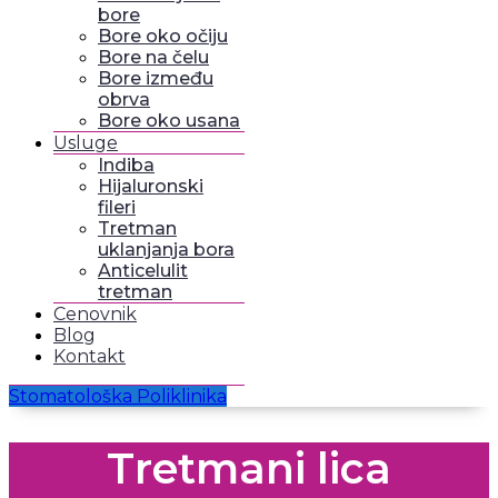
bore
Bore oko očiju
Bore na čelu
Bore između
obrva
Bore oko usana
Usluge
Indiba
Hijaluronski
fileri
Tretman
uklanjanja bora
Anticelulit
tretman
Cenovnik
Blog
Kontakt
Stomatološka Poliklinika
Tretmani lica