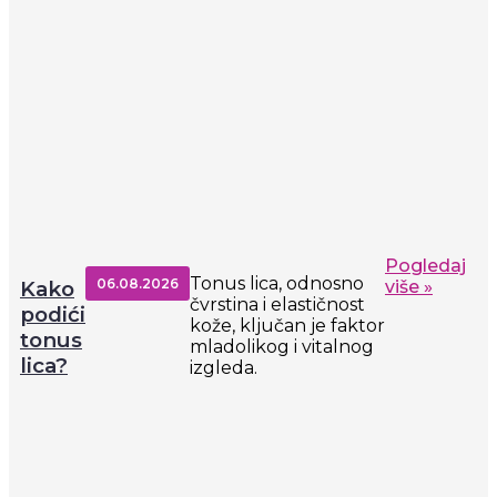
Pogledaj
Tonus lica, odnosno
06.08.2026
Kako
više »
čvrstina i elastičnost
podići
kože, ključan je faktor
tonus
mladolikog i vitalnog
lica?
izgleda.