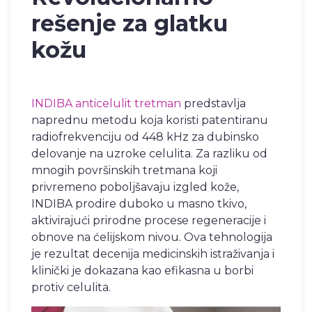
rešenje za glatku
kožu
INDIBA anticelulit tretman
predstavlja
naprednu metodu koja koristi patentiranu
radiofrekvenciju od 448 kHz za dubinsko
delovanje na uzroke celulita. Za razliku od
mnogih površinskih tretmana koji
privremeno poboljšavaju izgled kože,
INDIBA prodire duboko u masno tkivo,
aktivirajući prirodne procese regeneracije i
obnove na ćelijskom nivou. Ova tehnologija
je rezultat decenija medicinskih istraživanja i
klinički je dokazana kao efikasna u borbi
protiv celulita.