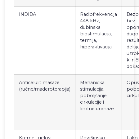
INDIBA
Radiofrekvencija
Bezb
448 kHz,
bez
dubinska
opora
biostimulacija,
dugot
termija,
rezult
hiperaktivacija
deluj
uzrok
klinič
doka
Anticelulit masaže
Mehanička
Opušt
(ručne/maderoterapija)
stimulacija,
pobol
poboljšanje
cirkul
cirkulacije i
limfne drenaže
Kreme i gelovi
Površinsko
Lako