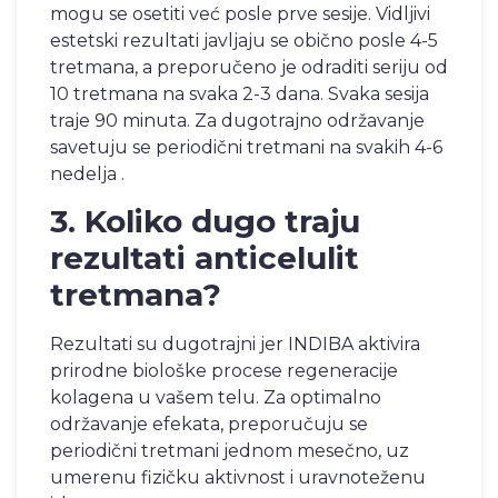
mogu se osetiti već posle prve sesije. Vidljivi
estetski rezultati javljaju se obično posle 4-5
tretmana, a preporučeno je odraditi seriju od
10 tretmana na svaka 2-3 dana. Svaka sesija
traje 90 minuta. Za dugotrajno održavanje
savetuju se periodični tretmani na svakih 4-6
nedelja .
3. Koliko dugo traju
rezultati anticelulit
tretmana?
Rezultati su dugotrajni jer INDIBA aktivira
prirodne biološke procese regeneracije
kolagena u vašem telu. Za optimalno
održavanje efekata, preporučuju se
periodični tretmani jednom mesečno, uz
umerenu fizičku aktivnost i uravnoteženu