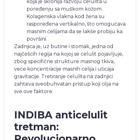
koja je sklonija razvoju celulita u
poređenju sa muškom kožom.
Kolagenska vlakna kod žena su
raspoređena vertikalno, što omogućava
masnim ćelijama da se lakše probiju ka
površini.
Zadnjica je, uz butine i stomak, jedna od
najčešćih regija na kojoj se celulit pojavljuje,
zbog specifične strukture masnog tkiva,
veće koncentracije masnih ćelija i uticaja
gravitacije. Tretiranje celulita na zadnjici
zahteva sveobuhvatan pristup koji cilja na
sve ove faktore.
INDIBA anticelulit
tretman:
Revolucionarno