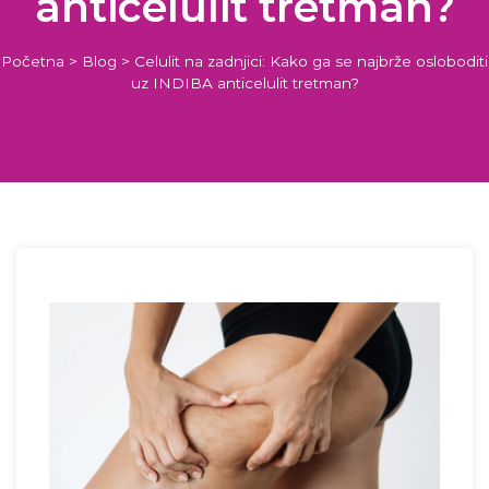
anticelulit tretman?
Početna
>
Blog
>
Celulit na zadnjici: Kako ga se najbrže osloboditi
uz INDIBA anticelulit tretman?