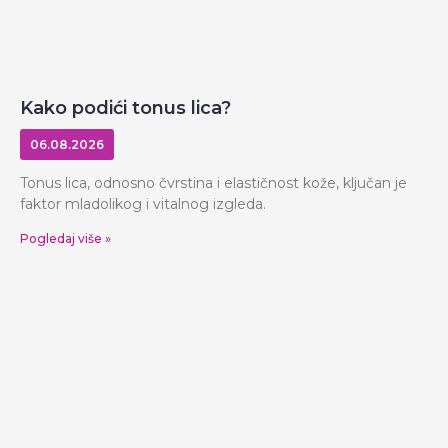
Kako podići tonus lica?
06.08.2026
Tonus lica, odnosno čvrstina i elastičnost kože, ključan je
faktor mladolikog i vitalnog izgleda.
Pogledaj više »