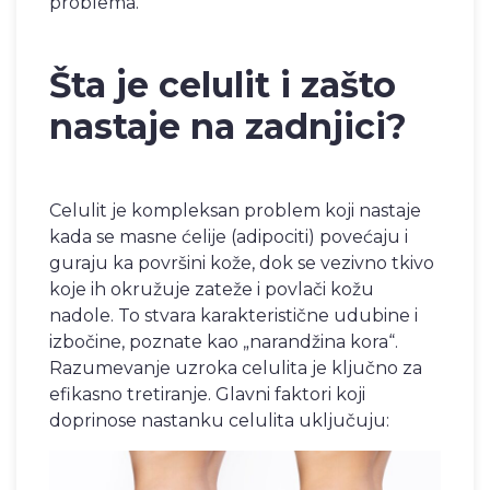
problema.
Šta je celulit i zašto
nastaje na zadnjici?
Celulit je kompleksan problem koji nastaje
kada se masne ćelije (adipociti) povećaju i
guraju ka površini kože, dok se vezivno tkivo
koje ih okružuje zateže i povlači kožu
nadole. To stvara karakteristične udubine i
izbočine, poznate kao „narandžina kora“.
Razumevanje uzroka celulita je ključno za
efikasno tretiranje. Glavni faktori koji
doprinose nastanku celulita uključuju: