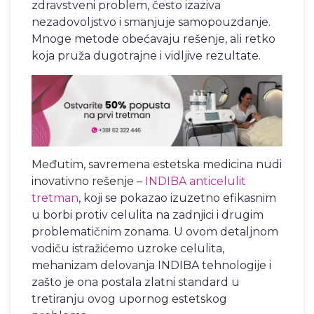
zdravstveni problem, često izaziva
nezadovoljstvo i smanjuje samopouzdanje.
Mnoge metode obećavaju rešenje, ali retko
koja pruža dugotrajne i vidljive rezultate.
Međutim, savremena estetska medicina nudi
inovativno rešenje –
INDIBA anticelulit
tretman
, koji se pokazao izuzetno efikasnim
u borbi protiv celulita na zadnjici i drugim
problematičnim zonama. U ovom detaljnom
vodiču istražićemo uzroke celulita,
mehanizam delovanja INDIBA tehnologije i
zašto je ona postala zlatni standard u
tretiranju ovog upornog estetskog