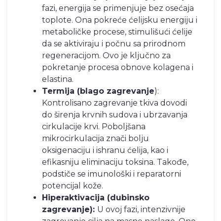
fazi, energija se primenjuje bez osećaja
toplote. Ona pokreće ćelijsku energiju i
metaboličke procese, stimulišući ćelije
da se aktiviraju i počnu sa prirodnom
regeneracijom. Ovo je ključno za
pokretanje procesa obnove kolagena i
elastina.
Termija (blago zagrevanje
):
Kontrolisano zagrevanje tkiva dovodi
do širenja krvnih sudova i ubrzavanja
cirkulacije krvi. Poboljšana
mikrocirkulacija znači bolju
oksigenaciju i ishranu ćelija, kao i
efikasniju eliminaciju toksina. Takođe,
podstiče se imunološki i reparatorni
potencijal kože.
Hiperaktivacija (dubinsko
zagrevanje):
U ovoj fazi, intenzivnije