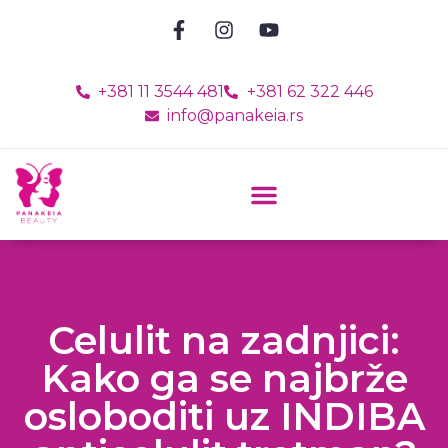
+381 11 3544 481
+381 62 322 446
info@panakeia.rs
Celulit na zadnjici:
Kako ga se najbrže
osloboditi uz INDIBA