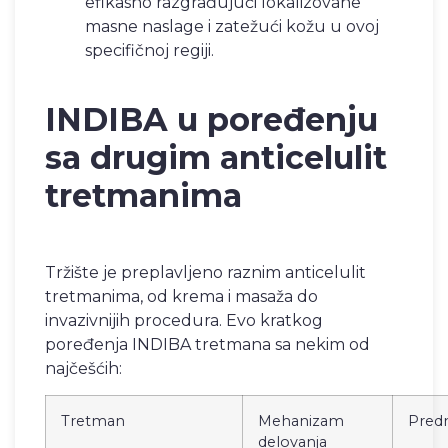
efikasno razgrađujući lokalizovane
masne naslage i zatežući kožu u ovoj
specifičnoj regiji.
INDIBA u poređenju
sa drugim anticelulit
tretmanima
Tržište je preplavljeno raznim anticelulit
tretmanima, od krema i masaža do
invazivnijih procedura. Evo kratkog
poređenja INDIBA tretmana sa nekim od
najčešćih:
Tretman
Mehanizam
Predn
delovanja