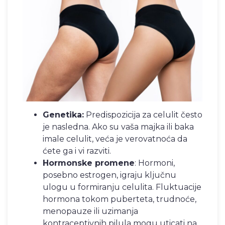
Genetika:
Predispozicija za celulit često
je nasledna. Ako su vaša majka ili baka
imale celulit, veća je verovatnoća da
ćete ga i vi razviti.
Hormonske promene
: Hormoni,
posebno estrogen, igraju ključnu
ulogu u formiranju celulita. Fluktuacije
hormona tokom puberteta, trudnoće,
menopauze ili uzimanja
kontraceptivnih pilula mogu uticati na