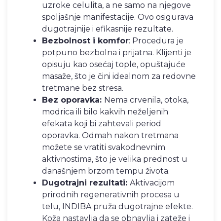
uzroke celulita, a ne samo na njegove
spoljašnje manifestacije. Ovo osigurava
dugotrajnije i efikasnije rezultate.
Bezbolnost i komfor
: Procedura je
potpuno bezbolna i prijatna. Klijenti je
opisuju kao osećaj tople, opuštajuće
masaže, što je čini idealnom za redovne
tretmane bez stresa.
Bez oporavka:
Nema crvenila, otoka,
modrica ili bilo kakvih neželjenih
efekata koji bi zahtevali period
oporavka. Odmah nakon tretmana
možete se vratiti svakodnevnim
aktivnostima, što je velika prednost u
današnjem brzom tempu života.
Dugotrajni rezultati:
Aktivacijom
prirodnih regenerativnih procesa u
telu, INDIBA pruža dugotrajne efekte.
Koža nastavlja da se obnavlja i zateže i