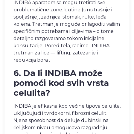
INDIBA aparatom se mogu tretirati sve
problematične zone: butine (unutrašnje i
spoljašnje), zadnjica, stomak, ruke, leđa i
kolena. Tretman je moguće prilagoditi vašim
specifičnim potrebama i ciljevima – o tome
detaljno razgovaramo tokom inicijalne
konsultacije. Pored tela, radimo i INDIBA
tretman za lice — lifting, zatezanje i
redukcija bora .
6. Da li INDIBA može
pomoći kod svih vrsta
celulita?
INDIBA je efikasna kod većine tipova celulita,
uključujući i tvrdokorni, fibrozni celulit.
Njena sposobnost da deluje dubinski na
ćelijskom nivou omogućava razgradnju