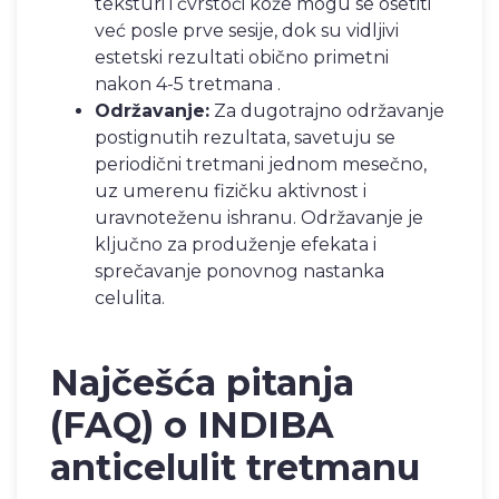
teksturi i čvrstoći kože mogu se osetiti
već posle prve sesije, dok su vidljivi
estetski rezultati obično primetni
nakon 4-5 tretmana .
Održavanje:
Za dugotrajno održavanje
postignutih rezultata, savetuju se
periodični tretmani jednom mesečno,
uz umerenu fizičku aktivnost i
uravnoteženu ishranu. Održavanje je
ključno za produženje efekata i
sprečavanje ponovnog nastanka
celulita.
Najčešća pitanja
(FAQ) o INDIBA
anticelulit tretmanu