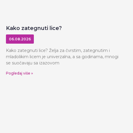
Kako zategnuti lice?
06.08.2026
Kako zategnuti lice? Želja za čvrstim, zategnutim i
mladolikim licem je univerzalna, a sa godinama, mnogi
se suočavaju sa izazovom
Pogledaj više »