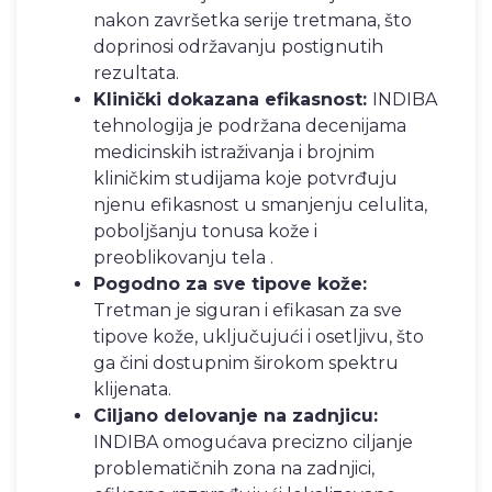
nakon završetka serije tretmana, što
doprinosi održavanju postignutih
rezultata.
Klinički dokazana efikasnost:
INDIBA
tehnologija je podržana decenijama
medicinskih istraživanja i brojnim
kliničkim studijama koje potvrđuju
njenu efikasnost u smanjenju celulita,
poboljšanju tonusa kože i
preoblikovanju tela .
Pogodno za sve tipove kože:
Tretman je siguran i efikasan za sve
tipove kože, uključujući i osetljivu, što
ga čini dostupnim širokom spektru
klijenata.
Ciljano delovanje na zadnjicu:
INDIBA omogućava precizno ciljanje
problematičnih zona na zadnjici,