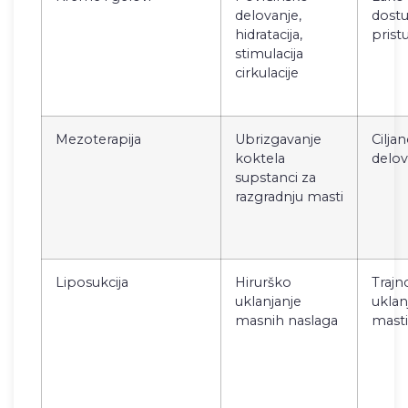
delovanje,
dost
hidratacija,
pris
stimulacija
cirkulacije
Mezoterapija
Ubrizgavanje
Cilja
koktela
delov
supstanci za
razgradnju masti
Liposukcija
Hirurško
Trajn
uklanjanje
uklan
masnih naslaga
masti