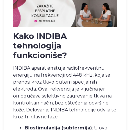
Kako INDIBA
tehnologija
funkcioniše?
INDIBA aparat emituje radiofrekventnu
energiju na frekvenciji od 448 kHz, koja se
prenosi kroz tkivo putem specijalnih
elektroda. Ova frekvencija je ključna jer
omogućava selektivno zagrevanje tkiva na
kontrolisan način, bez oštećenja površine
kože. Delovanje INDIBA tehnologije odvija se
kroz tri glavne faze:
Biostimulacija (subtermija)
: U ovoj