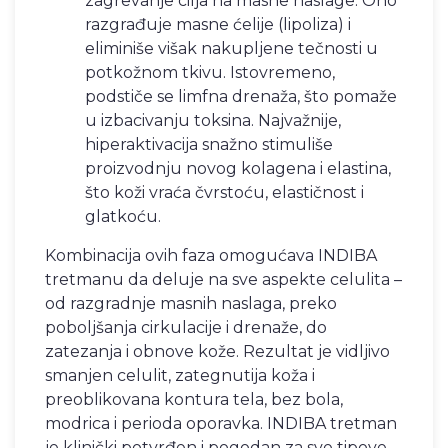
zagrevanje cilja na masne naslage. Ono
razgrađuje masne ćelije (lipoliza) i
eliminiše višak nakupljene tečnosti u
potkožnom tkivu. Istovremeno,
podstiče se limfna drenaža, što pomaže
u izbacivanju toksina. Najvažnije,
hiperaktivacija snažno stimuliše
proizvodnju novog kolagena i elastina,
što koži vraća čvrstoću, elastičnost i
glatkoću.
Kombinacija ovih faza omogućava INDIBA
tretmanu da deluje na sve aspekte celulita –
od razgradnje masnih naslaga, preko
poboljšanja cirkulacije i drenaže, do
zatezanja i obnove kože. Rezultat je vidljivo
smanjen celulit, zategnutija koža i
preoblikovana kontura tela, bez bola,
modrica i perioda oporavka. INDIBA tretman
je klinički potvrđen i pogodan za sve tipove