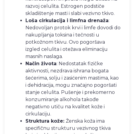
razvoj celulita. Estrogen podstiče
skladištenje masti i slabi vezivno tkivo.
Loša cirkulacija i limfna drenaža
:
Nedovoljan protok krvi i limfe dovodi do
nakupljanja toksina i tečnosti u
potkožnom tkivu. Ovo pogoršava
izgled celulita i otežava eliminaciju
masnih naslaga.
Način života
: Nedostatak fizičke
aktivnosti, nezdrava ishrana bogata
šećerima, solju i zasićenim mastima, kao
i dehidracija, mogu značajno pogoršati
stanje celulita. Pušenje i prekomerno
konzumiranje alkohola takođe
negativno utiču na kvalitet kože i
cirkulaciju.
Struktura kože:
Ženska koža ima
specifičnu strukturu vezivnog tkiva