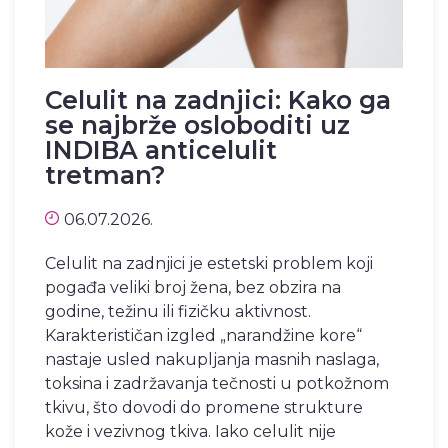
Celulit na zadnjici: Kako ga
se najbrže osloboditi uz
INDIBA anticelulit
tretman?
06.07.2026.
Celulit na zadnjici je estetski problem koji
pogađa veliki broj žena, bez obzira na
godine, težinu ili fizičku aktivnost.
Karakterističan izgled „narandžine kore“
nastaje usled nakupljanja masnih naslaga,
toksina i zadržavanja tečnosti u potkožnom
tkivu, što dovodi do promene strukture
kože i vezivnog tkiva. Iako celulit nije