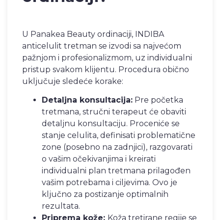
U Panakea Beauty ordinaciji, INDIBA
anticelulit tretman se izvodi sa najvećom
pažnjom i profesionalizmom, uz individualni
pristup svakom klijentu. Procedura obično
uključuje sledeće korake:
Detaljna konsultacija:
Pre početka
tretmana, stručni terapeut će obaviti
detaljnu konsultaciju. Proceniće se
stanje celulita, definisati problematične
zone (posebno na zadnjici), razgovarati
o vašim očekivanjima i kreirati
individualni plan tretmana prilagođen
vašim potrebama i ciljevima. Ovo je
ključno za postizanje optimalnih
rezultata.
Priprema kože:
Koža tretirane regije se