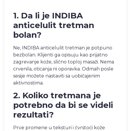
1. Da li je INDIBA
anticelulit tretman
bolan?
Ne, INDIBA anticelulit tretman je potpuno
bezbolan. Klijenti ga opisuju kao prijatno
zagrevanje kože, slično toploj masaži. Nema
crvenila, oticanja ni oporavka. Odmah posle
sesije možete nastaviti sa uobičajenim
aktivnostima.
2. Koliko tretmana je
potrebno da bi se videli
rezultati?
Prve promene u teksturi i čvrstoći kože