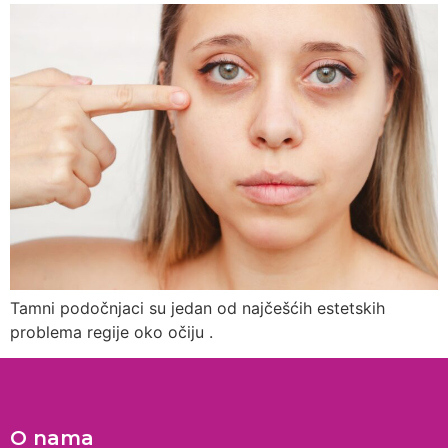
Tamni podočnjaci su jedan od najčešćih estetskih
problema regije oko očiju .
O nama