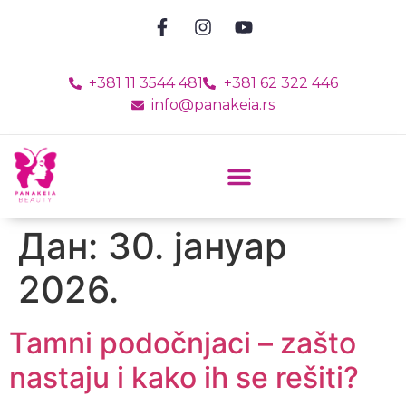
+381 11 3544 481
+381 62 322 446
info@panakeia.rs
Дан:
30. јануар
2026.
Tamni podočnjaci – zašto
nastaju i kako ih se rešiti?