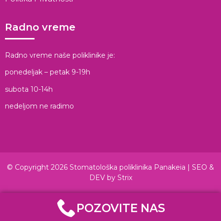
Radno vreme
Radno vreme naše poliklinike je:
ponedeljak – petak 9-19h
subota 10-14h
nedeljom ne radimo
© Copyright 2026 Stomatološka poliklinika Panakeia |
SEO &
DEV by Strix
POZOVITE NAS