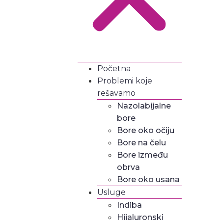
Početna
Problemi koje
rešavamo
Nazolabijalne
bore
Bore oko očiju
Bore na čelu
Bore između
obrva
Bore oko usana
Usluge
Indiba
Hijaluronski