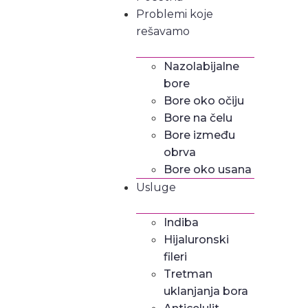
Problemi koje
rešavamo
Nazolabijalne
bore
Bore oko očiju
Bore na čelu
Bore između
obrva
Bore oko usana
Usluge
Indiba
Hijaluronski
fileri
Tretman
uklanjanja bora